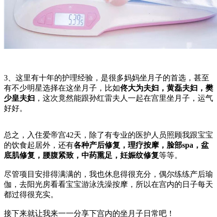
3、这里有十年的护理经验，是很多妈妈坐月子的首选，甚至
有不少明星选择在这坐月子，比如
佟大为夫妇，黄磊夫妇，樊
少皇夫妇
，这次竟然能跟孙红雷夫人一起在宫里坐月子，运气
好好。
总之，入住爱帝宫42天，除了有专业的医护人员照顾我跟宝宝
的饮食起居外，还有
各种产后修复，理疗按摩，脸部spa，盆
底肌修复，腰腹紧致，中药熏足，妊娠纹修复
等等。
尽管项目安排得满满的，我也休息得很充分，偶尔练练产后瑜
伽，去阳光房看看宝宝游泳洗澡按摩，所以在宫内的日子每天
都过得很充实。
接下来就让我来一一分享下宫内的坐月子日常吧！