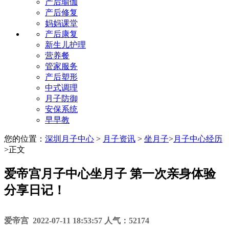
产后瑜伽
产后修复
妈妈课堂
产后康复
新生儿护理
营养餐
管家服务
产后塑形
中式调理
月子防御
安保系统
早早教
您的位置：
深圳月子中心
>
月子资讯
>
坐月子
>
月子中心经历
>
正文
爱帝宫月子中心坐月子 第一次亲身体验
分享日记！
爱帝宫 2022-07-11 18:53:57 人气：52174