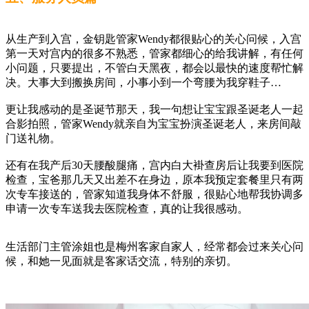
从生产到入宫，金钥匙管家Wendy都很贴心的关心问候，入宫
第一天对宫内的很多不熟悉，管家都细心的给我讲解，有任何
小问题，只要提出，不管白天黑夜，都会以最快的速度帮忙解
决。大事大到搬换房间，小事小到一个弯腰为我穿鞋子…
更让我感动的是圣诞节那天，我一句想让宝宝跟圣诞老人一起
合影拍照，管家Wendy就亲自为宝宝扮演圣诞老人，来房间敲
门送礼物。
还有在我产后30天腰酸腿痛，宫内白大褂查房后让我要到医院
检查，宝爸那几天又出差不在身边，原本我预定套餐里只有两
次专车接送的，管家知道我身体不舒服，很贴心地帮我协调多
申请一次专车送我去医院检查，真的让我很感动。
生活部门主管涂姐也是梅州客家自家人，经常都会过来关心问
候，和她一见面就是客家话交流，特别的亲切。