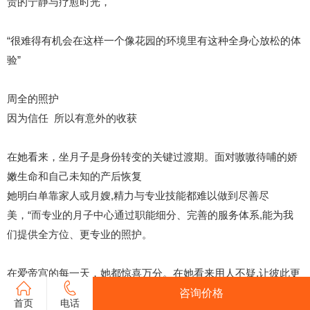
贵的宁静与疗愈时光，
“很难得有机会在这样一个像花园的环境里有这种全身心放松的体
验”
周全的照护
因为信任 所以有意外的收获
在她看来，坐月子是身份转变的关键过渡期。面对嗷嗷待哺的娇
嫩生命和自己未知的产后恢复
她明白单靠家人或月嫂,精力与专业技能都难以做到尽善尽
美，“而专业的月子中心通过职能细分、完善的服务体系,能为我
们提供全方位、更专业的照护。
在爱帝宫的每一天，她都惊喜万分。在她看来用人不疑,让彼此更
配合,也让自己的月子之旅更加舒心和放心。“作为一个新手妈
咨询价格
首页
电话