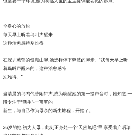
也需要一个环境,能为初临人世的宝宝提供最妥帖的起点。
全身心的放松
每天早上听着鸟叫声醒来
这种治愈感特别难得
在深圳葱郁的银湖山畔,她选择停下奔波的脚步。“我每天早上听
着鸟叫声醒来的，这种治愈感特
别难得。”
当清晨的鸟鸣代替闹钟声,成为唤醒她的第一缕声音时，她知道,一
段专注于“新生”-一宝宝的
新生，与自己作为母亲的新生旅程，开始了。
36岁的她,初为人母，此刻正身处一个“天然氧吧”里,享受着产后珍