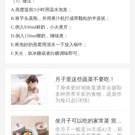
（3）做法：
A.燕窝提前3小时用温水泡发；
B.将芋头蒸熟，并用果汁机打成带颗粒的半壶状；
C.倒入930ml鲜奶，小火煮开；
D.倒入150ml椰奶，继续煮；
E.将泡好的燕窝用清水一下放入锅中；
F.关火，加冰糖或者白糖调味即可。
月子里这些蔬菜不要吃！
了身体更好地恢复通常会摄取
多种营养丰富的食物，蔬菜作
为每日必
[详情]
坐月子可以吃的家常菜 营养师推荐月子食谱！
坐月子一般是30天或42天，前