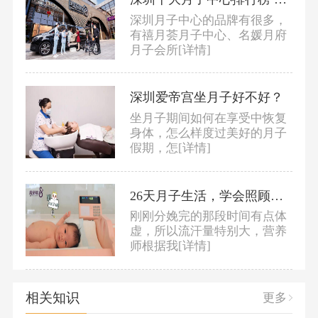
深圳月子中心的品牌有很多，
有禧月荟月子中心、名媛月府
月子会所
[详情]
深圳爱帝宫坐月子好不好？
坐月子期间如何在享受中恢复
身体，怎么样度过美好的月子
假期，怎
[详情]
26天月子生活，学会照顾宝宝、解决了乳房问题，如何做到？
刚刚分娩完的那段时间有点体
虚，所以流汗量特别大，营养
师根据我
[详情]
相关知识
更多