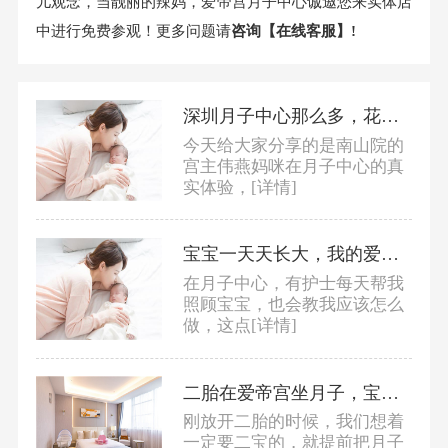
儿观念，当靓丽的辣妈，爱帝宫月子中心诚邀您来实体店
中进行免费参观！更多问题请
咨询【在线客服】!
深圳月子中心那么多，花这个价格在这里坐月子最满意！
今天给大家分享的是南山院的
宫主伟燕妈咪在月子中心的真
实体验，
[详情]
宝宝一天天长大，我的爱情才刚刚开始
在月子中心，有护士每天帮我
照顾宝宝，也会教我应该怎么
做，这点
[详情]
二胎在爱帝宫坐月子，宝宝护理、妈妈身体恢复全都搞定！
刚放开二胎的时候，我们想着
一定要二宝的，就提前把月子