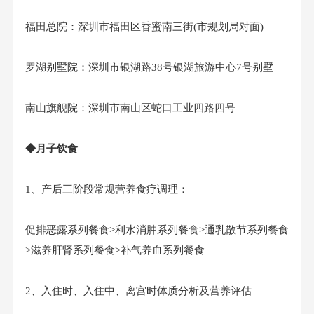
福田总院：深圳市福田区香蜜南三街(市规划局对面)
罗湖别墅院：深圳市银湖路38号银湖旅游中心7号别墅
南山旗舰院：深圳市南山区蛇口工业四路四号
◆月子饮食
1、产后三阶段常规营养食疗调理：
促排恶露系列餐食>利水消肿系列餐食>通乳散节系列餐食
>滋养肝肾系列餐食>补气养血系列餐食
2、入住时、入住中、离宫时体质分析及营养评估